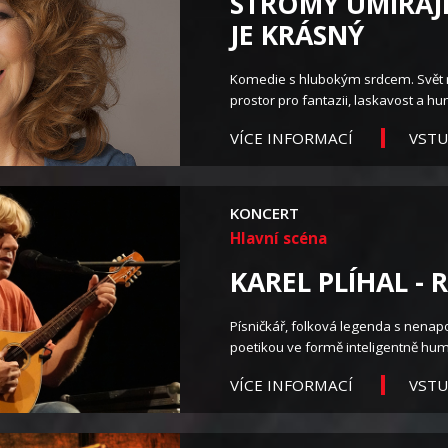
STROMY UMÍRAJÍ
JE KRÁSNÝ
Komedie s hlubokým srdcem. Svět 
prostor pro fantazii, laskavost a hum
VST
VÍCE INFORMACÍ
KONCERT
Hlavní scéna
KAREL PLÍHAL - 
Písničkář, folková legenda s nena
poetikou ve formě inteligentně hum
VST
VÍCE INFORMACÍ