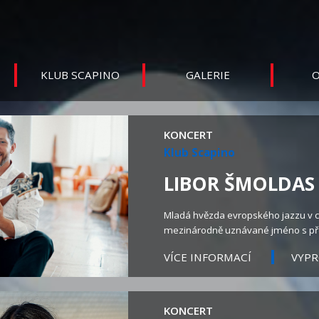
KLUB SCAPINO
GALERIE
O
KONCERT
Klub Scapino
LIBOR ŠMOLDAS 
Mladá hvězda evropského jazzu v c
mezinárodně uznávané jméno s př
VÍCE INFORMACÍ
VYP
KONCERT