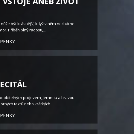
 VSTOJE ANEB ŽIVOT
může být krásnější, když v něm necháme
or. Příběh plný radosti,...
UPENKY
RECITÁL
podobitelným projevem, jemnou a hravou
orných textů nebo krátkých...
UPENKY