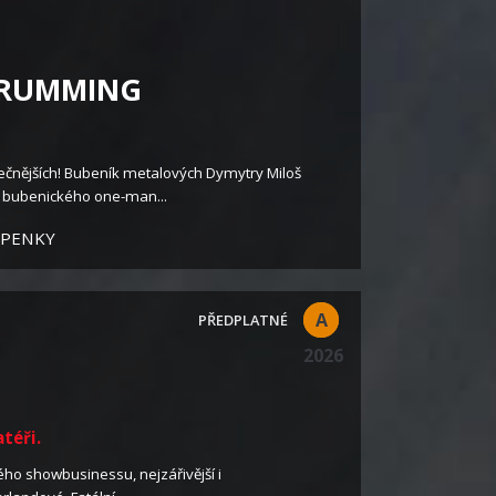
 DRUMMING
čnějších! Bubeník metalových Dymytry Miloš
 bubenického one-man...
UPENKY
A
2026
téři.
ého showbusinessu, nejzářivější i