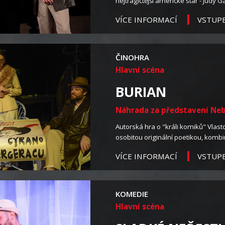
nejtragičtější americké star - Judy Ga
VSTUP
VÍCE INFORMACÍ
ČINOHRA
Hlavní scéna
BURIAN
Náhrada za představení Neboj
Autorská hra o "králi komiků" Vlasto
osobitou originální poetikou, kombi
VSTUP
VÍCE INFORMACÍ
KOMEDIE
Hlavní scéna