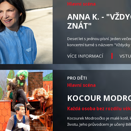
Hlavní scéna
ANNA K. - "VŽD
ZNÁT"
Deset let s jednou písní. Jeden večer,
koncertní turné s názvem "Vždycky
VST
VÍCE INFORMACÍ
PRO DĚTI
Hlavní scéna
KOCOUR MODR
Každá osoba bez rozdílu vě
Kocourek Modroočko je malé kotě, 
životu. Jeho průvodcem je učený Bě