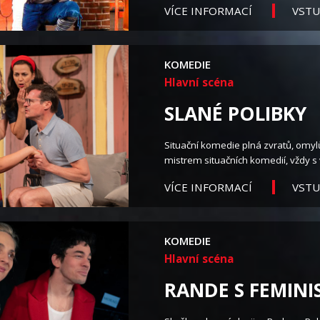
VST
VÍCE INFORMACÍ
KOMEDIE
Hlavní scéna
SLANÉ POLIBKY
Situační komedie plná zvratů, omylů 
mistrem situačních komedií, vždy s
VST
VÍCE INFORMACÍ
KOMEDIE
Hlavní scéna
RANDE S FEMIN