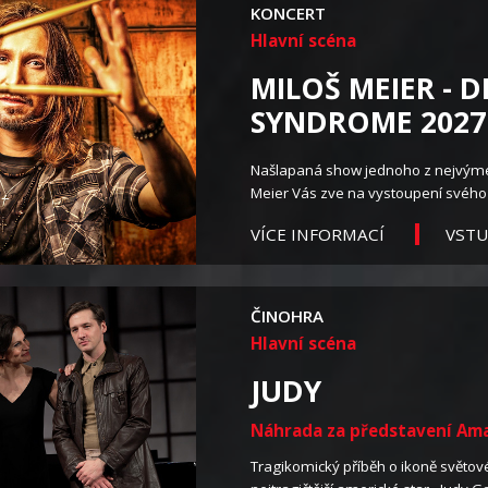
KONCERT
Hlavní scéna
MILOŠ MEIER -
SYNDROME 2027
Našlapaná show jednoho z nejvýme
Meier Vás zve na vystoupení svého
VST
VÍCE INFORMACÍ
ČINOHRA
Hlavní scéna
JUDY
Náhrada za představení Ama
Tragikomický příběh o ikoně světov