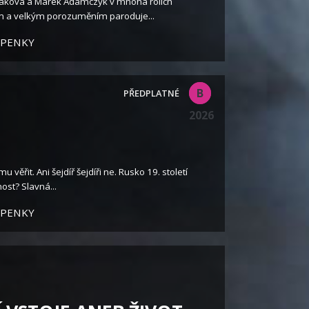
láková a Marek Adamczyk v mnoha rolích
m a velkým porozuměním paroduje...
UPENKY
B
2026
věřit. Ani šejdíř šejdíři ne. Rusko 19. století
st? Slavná...
UPENKY