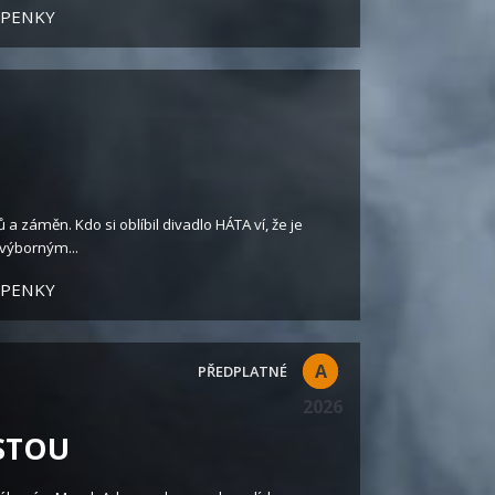
UPENKY
a záměn. Kdo si oblíbil divadlo HÁTA ví, že je
 výborným...
UPENKY
A
2026
ISTOU