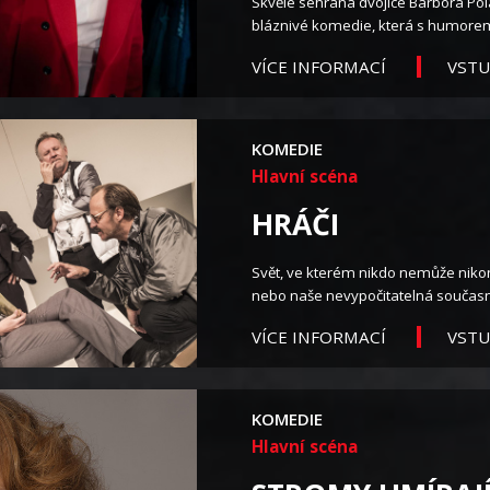
Skvěle sehraná dvojice Barbora Po
bláznivé komedie, která s humore
VST
VÍCE INFORMACÍ
KOMEDIE
Hlavní scéna
HRÁČI
Svět, ve kterém nikdo nemůže nikomu 
nebo naše nevypočitatelná současno
VST
VÍCE INFORMACÍ
KOMEDIE
Hlavní scéna