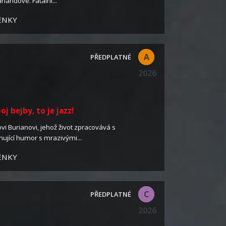
rlandové. Fatální...
ENKY
A
2026
 bejby, to je jazz!
vi Burianovi, jehož život zpracovává s
nující humor s mrazivými...
ENKY
C
2026