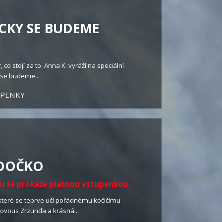
YCKY SE BUDEME
 co stojí za to. Anna K. vyráží na speciální
 se budeme...
UPENKY
OOČKO
ku se prokáže platnou vstupenkou.
které se teprve učí pořádnému kočičímu
lovous Zrzunda a krásná...