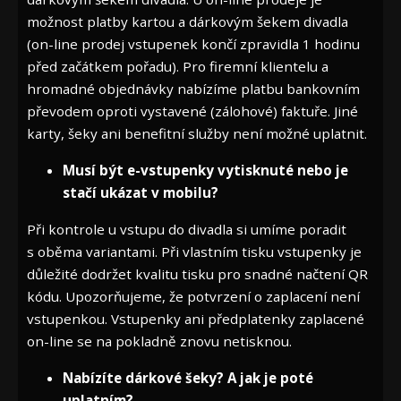
možnost platby kartou a dárkovým šekem divadla
(on-line prodej vstupenek končí zpravidla 1 hodinu
před začátkem pořadu). Pro firemní klientelu a
hromadné objednávky nabízíme platbu bankovním
převodem oproti vystavené (zálohové) faktuře. Jiné
karty, šeky ani benefitní služby není možné uplatnit.
Musí být e-vstupenky vytisknuté nebo je
stačí ukázat v mobilu?
Při kontrole u vstupu do divadla si umíme poradit
s oběma variantami. Při vlastním tisku vstupenky je
důležité dodržet kvalitu tisku pro snadné načtení QR
kódu. Upozorňujeme, že potvrzení o zaplacení není
vstupenkou. Vstupenky ani předplatenky zaplacené
on-line se na pokladně znovu netisknou.
Nabízíte dárkové šeky? A jak je poté
uplatním?