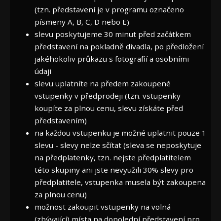
(tzn. představení je v programu označeno
písmeny A, B, C, D nebo E)
slevu poskytujeme 30 minut před začátkem
představení na pokladně divadla, po předložení
jakéhokoliv průkazu s fotografií a osobními
údaji
slevu uplatníte na předem zakoupené
vstupenky v předprodeji (tzn. vstupenky
koupíte za plnou cenu, slevu získáte před
představením)
na každou vstupenku je možné uplatnit pouze 1
slevu - slevy nelze sčítat (sleva se neposkytuje
na předplatenky, tzn. nejste předplatitelem
této skupiny ani jste nevyužili 30% slevy pro
předplatitele, vstupenka musela být zakoupena
za plnou cenu)
možnost zakoupit vstupenky na volná
(zbývající) místa na dopolední představení pro