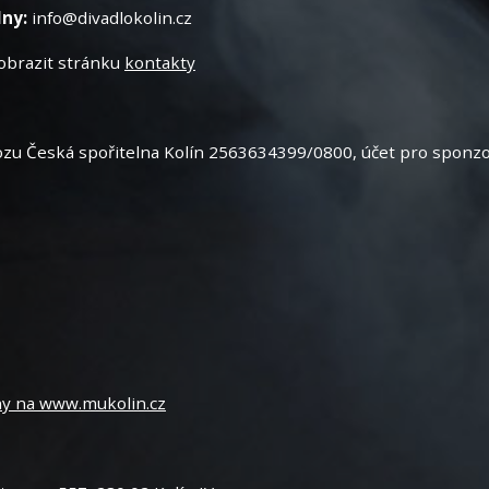
lny:
info@divadlokolin.cz
obrazit stránku
kontakty
ozu Česká spořitelna Kolín 2563634399/0800, účet pro sponz
ny na www.mukolin.cz