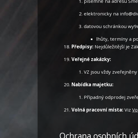
písemně na adresu Smet
elektronicky na
info@div
datovou schránkou wy
lhůty, termíny a p
Předpisy:
Nejdůležitější je Z
Veřejné zakázky:
VZ jsou vždy zveřejněny
Nabídka majetku:
Případný odprodej zveř
Volná pracovní místa:
Viz
Vo
Ochrana osobních úd