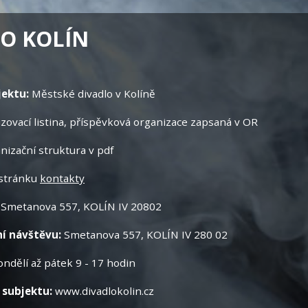
LO KOLÍN
jektu:
Městské divadlo v Kolíně
izovací listina, příspěvková organizace zapsaná v OR
nizační struktura v pdf
 stránku
kontakty
:
Smetanova 557, KOLÍN IV 20802
ní návštěvu:
Smetanova 557, KOLÍN IV 280 02
ondělí až pátek 9 - 17 hodin
 subjektu:
www.divadlokolin.cz