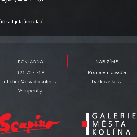
ůči subjektům údajů
POKLADNA
NABÍZÍME
321 727 719
Pronájem divadla
obchod@divadlokolin.cz
Dárkové šeky
Vstupenky