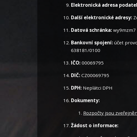
Elektronická adresa podate
Další elektronické adresy:
Z
Datová schránka:
wy9mzm7
Bankovní spojení:
účet prov
638181/0100
IČO:
00069795
DIČ:
CZ00069795
DPH:
Neplátci DPH
Dokumenty:
Rozpočty jsou zveřejně
Žádost o informace: