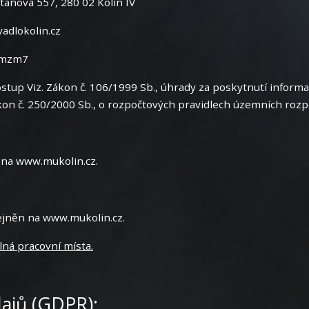
anova 557, 280 02 Kolín IV
adlokolin.cz
9mzm7
ostup Viz. Zákon č. 106/1999 Sb., úhrady za poskytnutí inform
ákon č. 250/2000 Sb., o rozpočtových pravidlech územních roz
 na www.mukolin.cz.
ejněn na www.mukolin.cz.
lná pracovní místa.
ajů (GDPR):