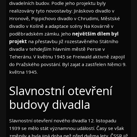
divadelních budov. Podle jeho projektu byly
realizovány tyto novostavby: Jiráskovo divadlo v
Hronově, Pippichovo divadlo v Chrudimi, Městské
divadlo v Kolíně a adaptace scény Na Kovárně v
poděbradském zámku. Jeho
největším dílem byl
projekt
na přestavbu již rozestavěného Státního
divadla v tehdejším hlavním městě Persie v
Teheránu. V květnu 1945 se Freiwald aktivně zapojil
do Pražského povstání. Byl zajat a zastřelen Němci 9.
května 1945.
Slavnostní otevření
budovy divadla
Slavnostní otevření nového divadla 12. listopadu
1939 se mělo stát významnou událostí. Časy se však
změnily a byla jiná doba než před dvěma lety. ČSSR již