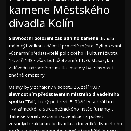
kamene Městského
divadla Kolín
Slavnostní položení základního kamene
divadla
mělo být velkou událostí pro celé město. Byli pozváni
významní představitelé politického i kulturní života.
14. září 1937 však bohužel zemřel T. G. Masaryk a
z důvodu národního smutku musely být slavnosti
značně omezeny.
Oslavy byly zahájeny v sobotu 25. září 1937
slavnostním představením místního divadelního
spolku
"Tyl", který pod režií B. Růžičky sehrál hru
"Na zámecké" a Stroupežnického "Naše furianty".
Také se konaly vzpomínkové akce na počest
zesnulých zakladatelů divadla a činovníků divadelního
družstva. Na vyzdobeném náměstí proběhl koncert