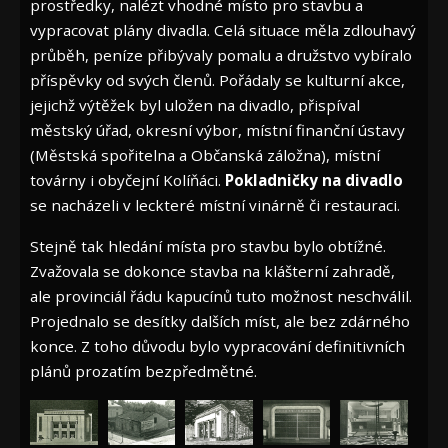
prostředky, nalézt vhodné místo pro stavbu a
vypracovat plány divadla. Celá situace měla zdlouhavý
průběh, peníze přibývaly pomalu a družstvo vybíralo
příspěvky od svých členů. Pořádaly se kulturní akce,
jejichž výtěžek byl uložen na divadlo, přispíval
městský úřad, okresní výbor, místní finanční ústavy
(Městská spořitelna a Občanská záložna), místní
továrny i obyčejní Kolíňáci.
Pokladničky na divadlo
se nacházeli v leckteré místní vinárně či restauraci.
Stejně tak hledání místa pro stavbu bylo obtížné.
Zvažovala se dokonce stavba na klášterní zahradě,
ale provinciál řádu kapucínů tuto možnost neschválil.
Projednalo se desítky dalších míst, ale bez zdárného
konce. Z toho důvodu bylo vypracování definitivních
plánů prozatím bezpředmětné.