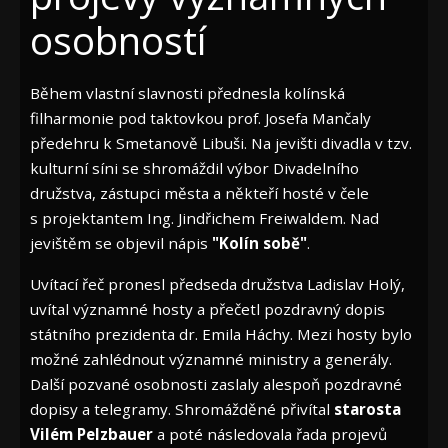
osobností
Během vlastní slavnosti přednesla kolínská
filharmonie pod taktovkou prof. Josefa Mančaly
předehru k Smetanově Libuši. Na jevišti divadla v tzv.
kulturní síni se shromáždil výbor Divadelního
družstva, zástupci města a někteří hosté v čele
s projektantem Ing. Jindřichem Freiwaldem. Nad
jevištěm se objevil nápis
"Kolín sobě"
.
Uvítací řeč pronesl předseda družstva Ladislav Holý,
uvítal významné hosty a přečetl pozdravný dopis
státního prezidenta dr. Emila Háchy. Mezi hosty bylo
možné zahlédnout významné ministry a generály.
Další pozvané osobnosti zaslaly alespoň pozdravné
dopisy a telegramy. Shromážděné přivítal
starosta
Vilém Pelzbauer
a poté následovala řada projevů