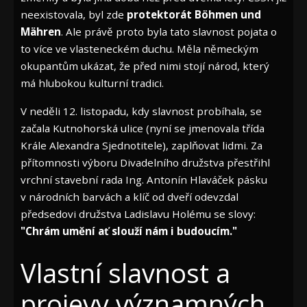
neexistovala, byl zde
protektorát Böhmen und
Mähren
. Ale právě proto byla tato slavnost pojata o
to více ve vlasteneckém duchu. Měla německým
okupantům ukázat, že před nimi stojí národ, který
má hlubokou kulturní tradici.
V neděli 12. listopadu, kdy slavnost probíhala, se
začala Kutnohorská ulice (nyní se jmenovala třída
Krále Alexandra Sjednotitele), zaplňovat lidmi. Za
přítomnosti výboru Divadelního družstva přestřihl
vrchní stavební rada Ing. Antonín Hlaváček pásku
v národních barvách a klíč od dveří odevzdal
předsedovi družstva Ladislavu Holému se slovy:
"Chrám umění ať slouží nám i budoucím."
Vlastní slavnost a
projevy významných