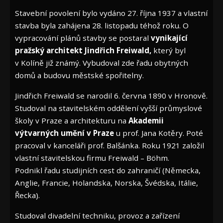
Stavební povolení bylo vydáno 27. října 1937 a vlastní
stavba byla zahájena 28. listopadu téhož roku. O
vypracování plánů stavby se postaral
vynikající
pražský architekt Jindřich Freiwald,
který byl
v Kolíně již známý. Vybudoval zde řadu obytných
domů a budovu městské spořitelny.
Jindřich Freiwald se narodil 6. června 1890 v Hronově.
Studoval na stavitelském oddělení vyšší průmyslové
školy v Praze a architekturu na
Akademii
výtvarných umění v Praze
u prof. Jana Kotěry. Poté
pracoval v kanceláři prof. Balšánka. Roku 1921 založil
vlastní stavitelskou firmu Freiwald – Böhm.
Podnikl řadu studijních cest do zahraničí (Německa,
Anglie, Francie, Holandska, Norska, Švédska, Itálie,
Řecka).
Studoval divadelní techniku, provoz a zařízení