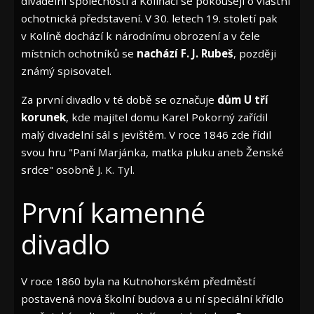
divadelní společnosti a Kolíňáci se pokoušejí o vlastní
ochotnická představení. V 30. letech 19. století pak
v Kolíně dochází k národnímu obrození a v čele
místních ochotníků se
nachází F. J. Rubeš
, později
známý spisovatel.
Za první divadlo v té době se označuje
dům U tří
korunek
, kde majitel domu Karel Pokorný zařídil
malý divadelní sál s jevištěm. V roce 1846 zde řídil
svou hru "Paní Marjánka, matka pluku aneb Ženské
srdce" osobně J. K. Tyl.
První kamenné
divadlo
V roce 1860 byla na Kutnohorském předměstí
postavená nová školní budova a u ní speciální křídlo