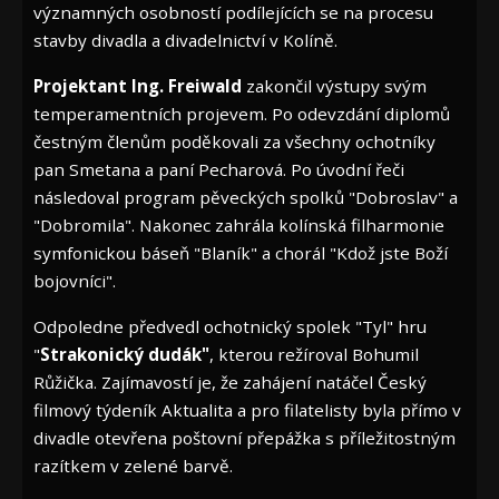
významných osobností podílejících se na procesu
stavby divadla a divadelnictví v Kolíně.
Projektant Ing. Freiwald
zakončil výstupy svým
temperamentních projevem. Po odevzdání diplomů
čestným členům poděkovali za všechny ochotníky
pan Smetana a paní Pecharová. Po úvodní řeči
následoval program pěveckých spolků "Dobroslav" a
"Dobromila". Nakonec zahrála kolínská filharmonie
symfonickou báseň "Blaník" a chorál "Kdož jste Boží
bojovníci".
Odpoledne předvedl ochotnický spolek "Tyl" hru
"
Strakonický dudák"
, kterou režíroval Bohumil
Růžička. Zajímavostí je, že zahájení natáčel Český
filmový týdeník Aktualita a pro filatelisty byla přímo v
divadle otevřena poštovní přepážka s příležitostným
razítkem v zelené barvě.