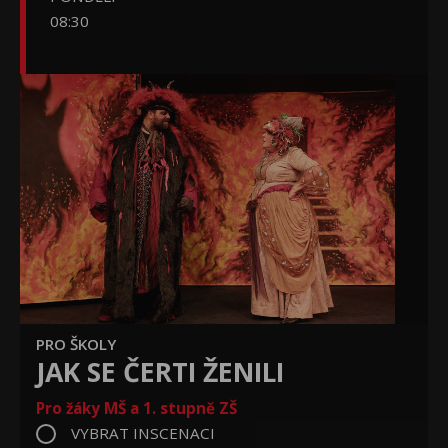
08:30
PRO ŠKOLY
JAK SE ČERTI ŽENILI
Pro žáky MŠ a 1. stupně ZŠ
VYBRAT INSCENACI