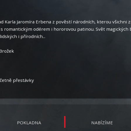
lad Karla Jaromíra Erbena z pověstí národních, kterou všichni
 s romantickým odérem i hororovou patinou. Svět magických b
idských i přírodních...
 Brožek
včetně přestávky
POKLADNA
NABÍZÍME