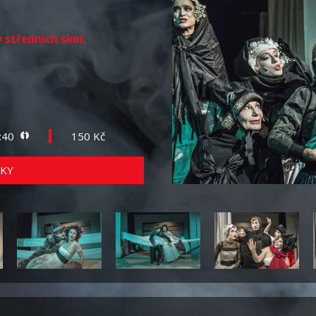
y středních škol.
2:40
150 Kč
KY