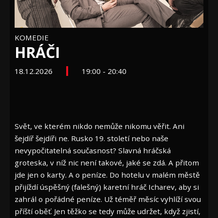
KOMEDIE
HRÁČI
18.12.2026
19:00 - 20:40
Svět, ve kterém nikdo nemůže nikomu věřit. Ani
šejdíř šejdíři ne. Rusko 19. století nebo naše
nevypočitatelná současnost? Slavná hráčská
groteska, v níž nic není takové, jaké se zdá. A přitom
jde jen o karty. A o peníze. Do hotelu v malém městě
přijíždí úspěšný (falešný) karetní hráč Icharev, aby si
zahrál o pořádné peníze. Už téměř měsíc vyhlíží svou
příští oběť. Jen těžko se tedy může udržet, když zjistí,