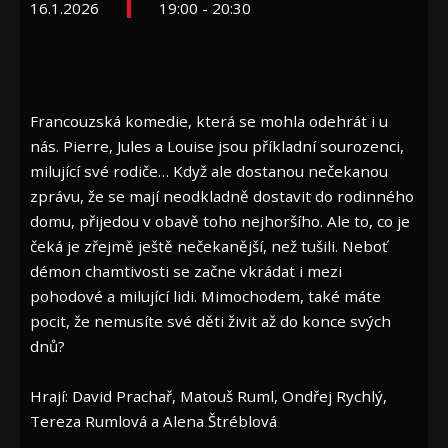
16.1.2026
19:00 - 20:30
Francouzská komedie, která se mohla odehrát i u
nás. Pierre, Jules a Louise jsou příkladní sourozenci,
milující své rodiče… Když ale dostanou nečekanou
zprávu, že se mají neodkladně dostavit do rodinného
domu, přijedou v obavě toho nejhoršího. Ale to, co je
čeká je zřejmě ještě nečekanější, než tušili. Neboť
démon chamtivosti se začne vkrádat i mezi
pohodové a milující lidi. Mimochodem, také máte
pocit, že nemusíte své děti živit až do konce svých
dnů?
Hrají: David Prachař, Matouš Ruml, Ondřej Rychlý,
Tereza Rumlová a Alena Štréblová