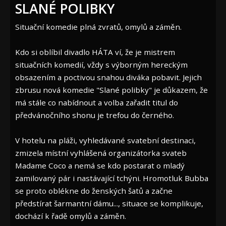
SLANÉ POLIBKY
Situační komedie plná zvratů, omylů a záměn.
Kdo si oblíbil divadlo HÁTA ví, že je mistrem
situačních komedií, vždy s výborným hereckým
obsazením a poctivou snahou diváka pobavit. Jejich
zbrusu nová komedie "Slané polibky" je důkazem, že
má stále co nabídnout a volba zařadit titul do
předvánočního shonu je trefou do černého.
V hotelu na pláži, vyhledávané svatební destinaci,
zmizela místní vyhlášená organizátorka svateb
Madame Coco a nemá se kdo postarat o mladý
zamilovaný pár i nastávající tchýni. Hromotluk Bubba
se proto oblékne do ženských šatů a začne
předstírat šarmantní dámu..., situace se komplikuje,
dochází k řadě omylů a záměn.