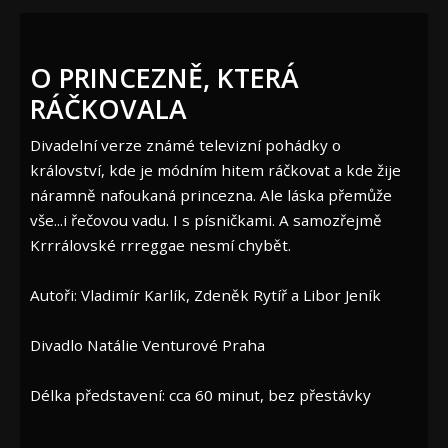
O PRINCEZNĚ, KTERÁ
RÁČKOVALA
Divadelní verze známé televizní pohádky o
království, kde je módním hitem ráčkovat a kde žije
náramně nafoukaná princezna. Ale láska přemůže
vše...i řečovou vadu. I s písničkami. A samozřejmě
Krrrálovské rrreggae nesmí chybět.
Autoři: Vladimír Karlík, Zdeněk Rytíř a Libor Jeník
Divadlo Natálie Venturové Praha
Délka představení: cca 60 minut, bez přestávky