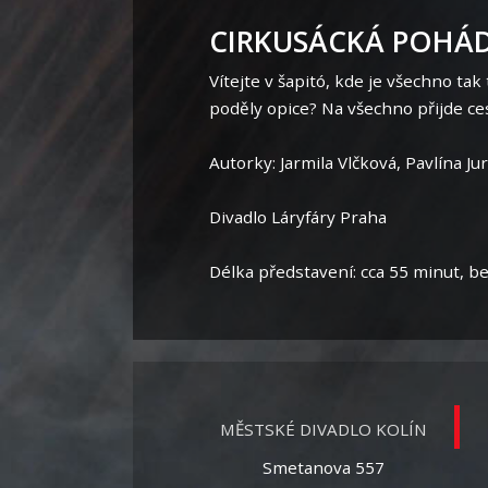
CIRKUSÁCKÁ POHÁ
Vítejte v šapitó, kde je všechno ta
poděly opice? Na všechno přijde ces
Autorky: Jarmila Vlčková, Pavlína Ju
Divadlo Láryfáry Praha
Délka představení: cca 55 minut, b
MĚSTSKÉ DIVADLO KOLÍN
Smetanova 557