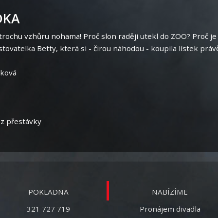
DKA
k trochu vzhůru nohama! Proč slon raději utekl do ZOO? Proč j
tovatelka Betty, která si - čirou náhodou - koupila lístek prá
rková
ez přestávky
POKLADNA
NABÍZÍME
321 727 719
Pronájem divadla