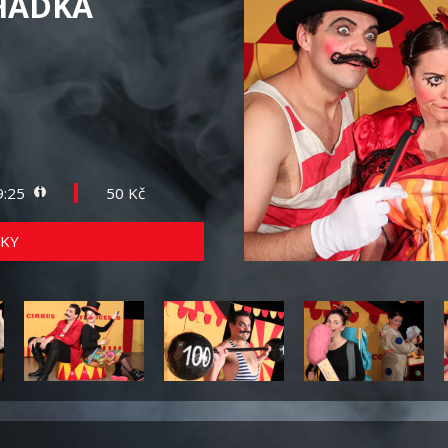
HÁDKA
9:25
50 Kč
KY