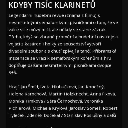
KDYBY TISÍC KLARINETŮ
Legendární hudební revue (známá z filmu) s
nesmrtelnými semaforskými písničkami o tom, že ve
válce sice múzy mlčí, ale někdy se stane zázrak.
Třeba, když se zbraně promění v hudební nástroje a
vojáci z kasáren i holky ze sousedství vytvoří
divadelní soubor a s chutí zpívají a tančí. Příbramská
inscenace se vrací k semaforským kořenům a hru
doplňuje dalšími nesmrtelnými písničkami dvojice
S+Š.
Hrají: Jan Šmíd, Iveta Hlubučková, Jan Konečný,
Helena Karochová, Martin Holzknecht, Anna Fixová,
Monika Timková / Sára Černochová, Veronika
Pichlerová, Michaela Krylová, Jaroslav Someš, Robert
Tyleček, Zdeněk Dočekal / Stanislav Poslušný a další