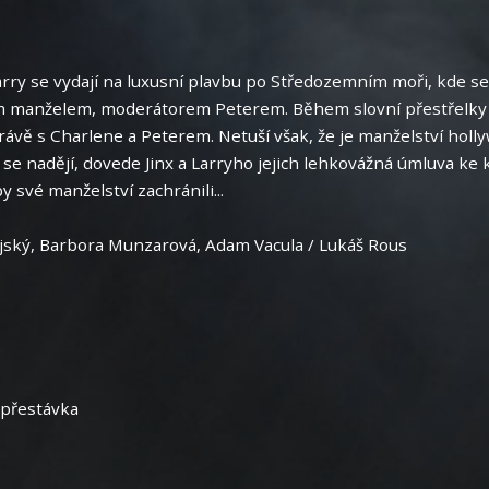
arry se vydají na luxusní plavbu po Středozemním moři, kde se
ím manželem, moderátorem Peterem. Během slovní přestřelky uz
rávě s Charlene a Peterem. Netuší však, že je manželství ho
 se nadějí, dovede Jinx a Larryho jejich lehkovážná úmluva ke
 své manželství zachránili...
ajský, Barbora Munzarová, Adam Vacula / Lukáš Rous
 přestávka