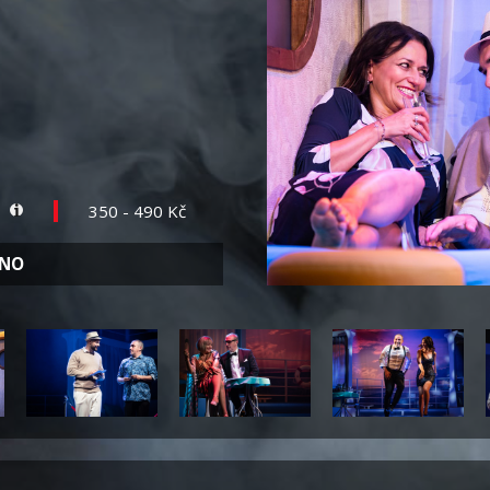
0
350 - 490 Kč
ÁNO