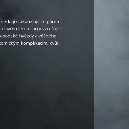
 setkají s okouzlujícím párem
avřou Jinx a Larry vzrušující
llywoodské hvězdy a věčného
 komickým komplikacím, kvůli