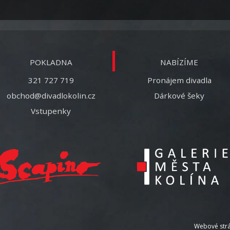
POKLADNA
NABÍZÍME
321 727 719
Pronájem divadla
obchod@divadlokolin.cz
Dárkové šeky
Vstupenky
Webové strá