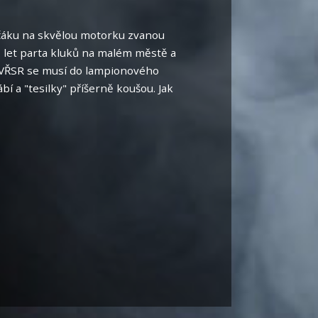
idičáku na skvělou motorku zvanou
80. let parta kluků na malém městě a
Na VŘSR se musí do lampionového
bí a "tesilky" příšerně koušou. Jak