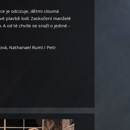
ce je odcizuje, dětmi cloumá
ové plavbě lodí. Zaskočení manželé
 A od té chvíle se snaží o jediné -
ová, Nathanael Ruml / Petr