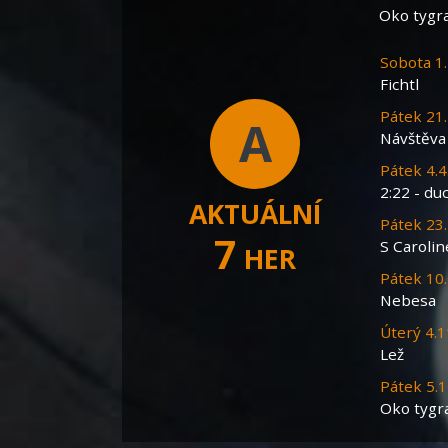
Oko tygra
Sobota 1
Fichtl
Pátek 21
A
Návštěva 
Pátek 4.4
2:22 - du
AKTUÁLNÍ
Pátek 23
7
S Carolin
HER
Pátek 10
Nebesa
Úterý 4.
Lež
Pátek 5.
Oko tygr