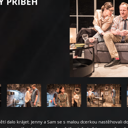
Ý PŘÍBĚH
tí dalo krájet. Jenny a Sam se s malou dcerkou nastěhovali 