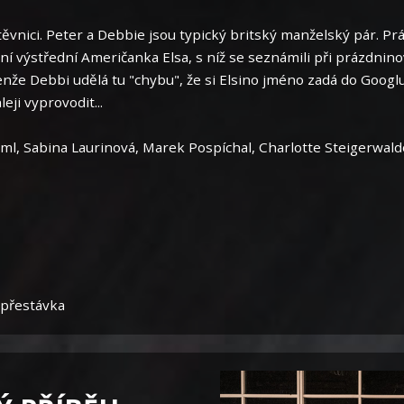
vnici. Peter a Debbie jsou typický britský manželský pár. Prá
ní výstřední Američanka Elsa, s níž se seznámili při prázdnin
enže Debbi udělá tu "chybu", že si Elsino jméno zadá do Googlu.
ji vyprovodit...
ml, Sabina Laurinová, Marek Pospíchal, Charlotte Steigerwald
 přestávka