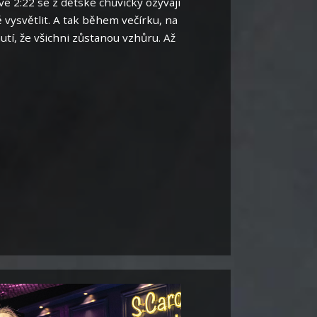
e 2:22 se z dětské chůvičky ozývají
 vysvětlit. A tak během večírku, na
í, že všichni zůstanou vzhůru. Až