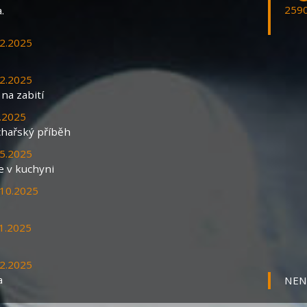
2590
.
.2.2025
.2.2025
na zabití
.2025
chařský příběh
.5.2025
e v kuchyni
.10.2025
11.2025
12.2025
a
NENÍ