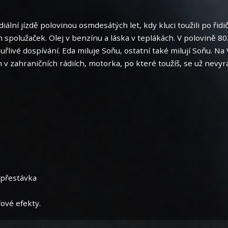
diální jízdě polovinou osmdesátých let, kdy kluci toužili po ř
ích spolužaček. Olej v benzínu a láska v teplákách. V polovině 
uřlivé dospívání. Eda miluje Soňu, ostatní také milují Soňu. 
 v zahraničních rádiích, motorka, po které toužíš, se už nevyrá
 přestávka
ové efekty.