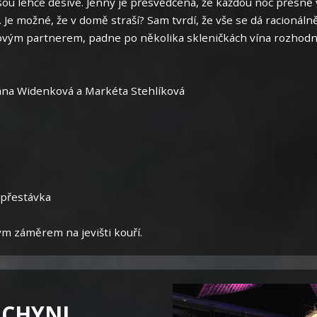
ou lehce děsivé. Jenny je přesvědčená, že každou noc přesně v
 Je možné, že v domě straší? Sam tvrdí, že vše se dá racionálně
ovým partnerem, padne po několika skleničkách vína rozhodnut
mana Widenková a Markéta Stehlíková
 přestávka
ým záměrem na jevišti kouří.
UCHYNI