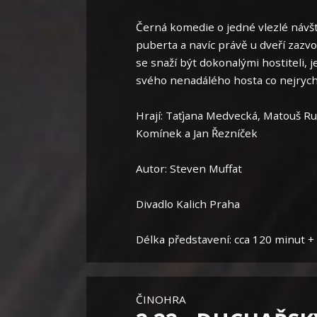
Černá komedie o jedné vlezlé návště
puberta a navíc právě u dveří zazvo
se snaží být dokonalými hostiteli, j
svého nenadálého hosta co nejrychle
Hrají: Taťjana Medvecká, Matouš Ru
Komínek a Jan Řezníček
Autor: Steven Muffat
Divadlo Kalich Praha
Délka představení: cca 120 minut +
ČINOHRA