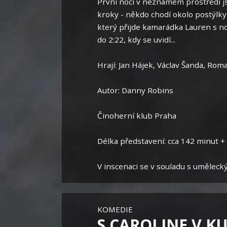
První noci v neznámém prostředí js
kroky - někdo chodí okolo postýlky.
který přijde kamarádka Lauren s n
do 2:22, kdy se uvidí...
Hrají: Jan Hájek, Václav Šanda, Ro
Autor: Danny Robins
Činoherní klub Praha
Délka představení: cca 142 minut +
V inscenaci se v souladu s uměleck
KOMEDIE
S CAROLINE V K