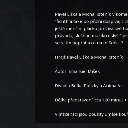
Pavel Liška a Michal Isteník v kome
"fichtl" a také po přízni dospívajíc
ještě menším plácku prožívá své bo
průvodu, slušnou muziku uslyšíš jen
se s tím poprat a co na to Soňa...?
Hrají: Pavel Liška a Michal Isteník
Autor: Emanuel Míšek
Divadlo Bolka Polívky a Anima Art
Délka představení: cca 120 minut +
V inscenaci jsou použity umělé kouř